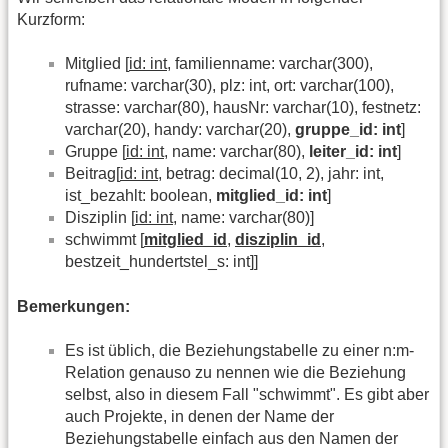
Kurzform:
Mitglied [
id: int
, familienname: varchar(300),
rufname: varchar(30), plz: int, ort: varchar(100),
strasse: varchar(80), hausNr: varchar(10), festnetz:
varchar(20), handy: varchar(20),
gruppe_id: int
]
Gruppe [
id: int
, name: varchar(80),
leiter_id: int
]
Beitrag[
id: int
, betrag: decimal(10, 2), jahr: int,
ist_bezahlt: boolean,
mitglied_id: int
]
Disziplin [
id: int
, name: varchar(80)]
schwimmt [
mitglied_id
,
disziplin_id
,
bestzeit_hundertstel_s: int]]
Bemerkungen:
Es ist üblich, die Beziehungstabelle zu einer n:m-
Relation genauso zu nennen wie die Beziehung
selbst, also in diesem Fall "schwimmt". Es gibt aber
auch Projekte, in denen der Name der
Beziehungstabelle einfach aus den Namen der